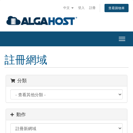
中文
登入
註冊
查看購物車
切
換
導
註冊網域
覽
分類
動作