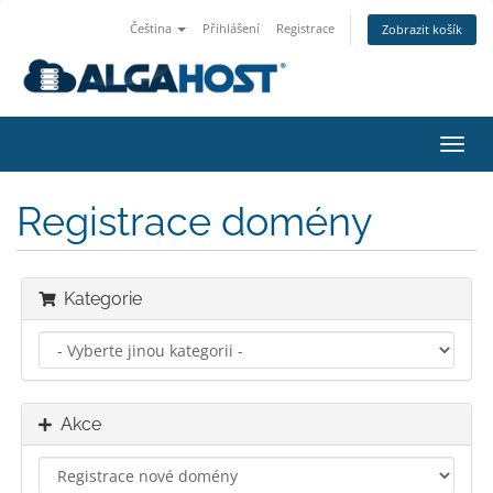
Čeština
Přihlášení
Registrace
Zobrazit košík
Přep
navig
Registrace domény
Kategorie
Akce