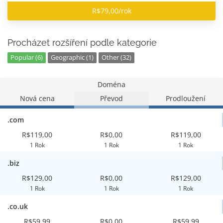
R$79,00/rok
Procházet rozšíření podle kategorie
Popular (6)
Geographic (1)
Other (32)
Doména
Nová cena
Převod
Prodloužení
.com
R$119,00
R$0,00
R$119,00
1 Rok
1 Rok
1 Rok
.biz
R$129,00
R$0,00
R$129,00
1 Rok
1 Rok
1 Rok
.co.uk
R$59,99
R$0,00
R$59,99