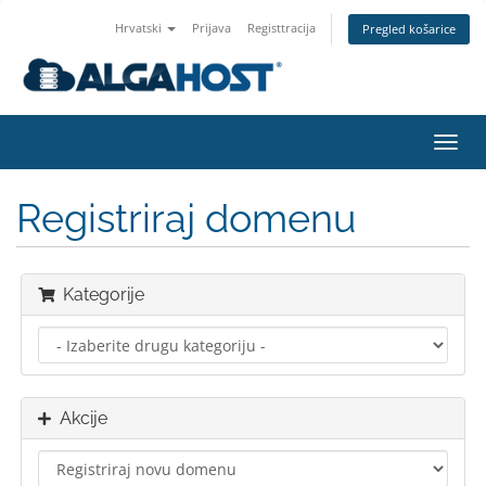
Hrvatski
Prijava
Registtracija
Pregled košarice
Preba
navig
Registriraj domenu
Kategorije
Akcije