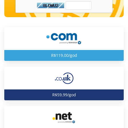
R$119,00/god
R$59,99/god